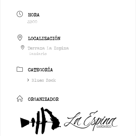
HORA
22:00
LOCALIZACIÓN
Terraza La Espina
Gandarío
CATEGORÍA
Blues Rock
ORGANIZADOR