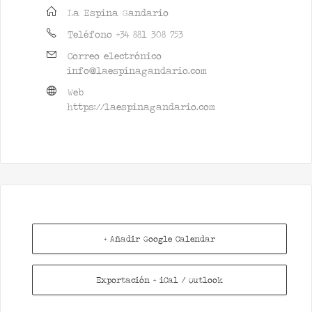
La Espina Gandario
Teléfono
+34 881 308 753
Correo electrónico
info@laespinagandario.com
Web
https://laespinagandario.com
+ Añadir Google Calendar
Exportación + iCal / Outlook