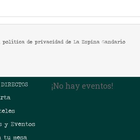
a política de privacidad de La Espina Gandarío
 DIRECTOS
¡No hay eventos!
arta
teles
s y Eventos
a tu mesa