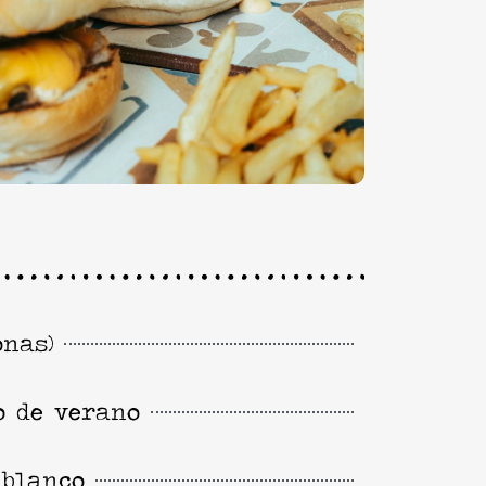
onas)
o de verano
 blanco