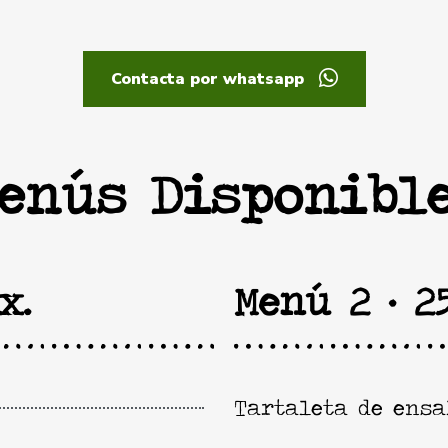
Contacta por whatsapp
enús Disponibl
x.
Menú 2 · 2
Tartaleta de ensa