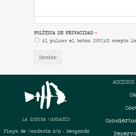
POLÍTICA DE PRIVACIDAD
*
Al pulsar el botón ENVIAR acepto l
Enviar
ACCESOS
C
Cóc
LA ESPINA GANDARÍO
Concierto
Playa de Gandarío s/n · Bergondo
Reserv