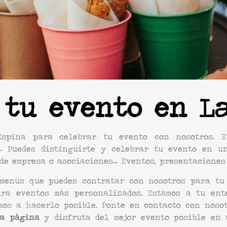
 tu evento en L
spina para celebrar tu evento con nosotros. Eve
c… Puedes distinguirte y celebrar tu evento en u
e empresa o asociaciones… Eventos, presentaciones 
menús que puedes contratar con nosotros para tu 
ra eventos más personalizados. Estamos a tu ente
os a hacerlo posible. Ponte en contacto con noso
ta página
y disfruta del mejor evento posible en 