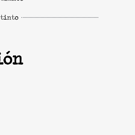
 tinto
ión