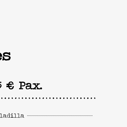
es
5 € Pax.
ladilla