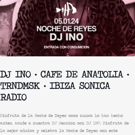
DJ INO · CAFE DE ANATOLIA ·
TRNDMSK · IBIZA SONICA
RADIO
Disfruta de la
Noche de Reyes
como nunca lo has hecho
antes. Acude a nuestra
DJ Session
con
DJ INO
. Disfruta de
la mejor música y celebra la
Noche de Reyes
con este