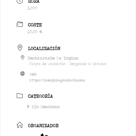
HORA
12:00
COSTE
10,00 €
LOCALIZACIÓN
Restaurante La Espina
Playa de Gandarío - Bergondo (A Coruña)
Web
https://laespinagandario.com
CATEGORÍA
Dj's Sessions
ORGANIZADOR