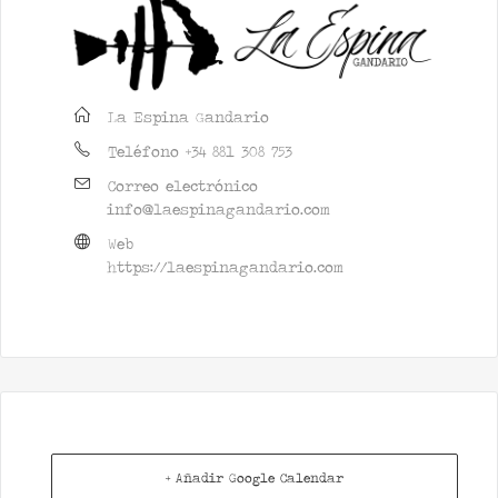
La Espina Gandario
Teléfono
+34 881 308 753
Correo electrónico
info@laespinagandario.com
Web
https://laespinagandario.com
+ Añadir Google Calendar