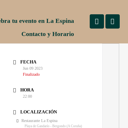
ebra tu evento en La Espina
Contacto y Horario
FECHA
Jun 09 2023
Finalizado
HORA
22:00
LOCALIZACIÓN
Restaurante La Espina
Playa de Gandarío - Bergondo (A Coruña)