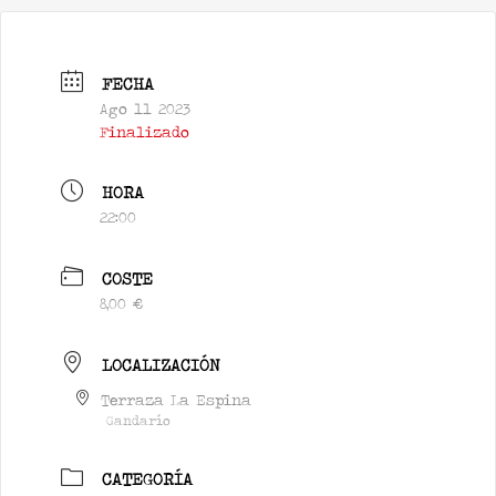
FECHA
Ago 11 2023
Finalizado
HORA
22:00
COSTE
8,00 €
LOCALIZACIÓN
Terraza La Espina
Gandarío
CATEGORÍA