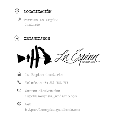
LOCALIZACIÓN
Terraza La Espina
Gandarío
ORGANIZADOR
La Espina Gandario
Teléfono
+34 881 308 753
Correo electrónico
info@laespinagandario.com
Web
https://laespinagandario.com