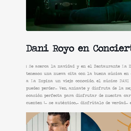
Dani Royo en Concier
¡ Se acerca la navidad y en el
Restaurante La 
tenemos una nueva cita con la buena música en
a
La Espina
un viejo conocido, el músico
DANI
puedes perder… Ven, anímate y disfruta de la me
ocasión perfecta para disfrutar de nuestra cart
cuenten !… se auténtico,… disfrútalo de verdad… 