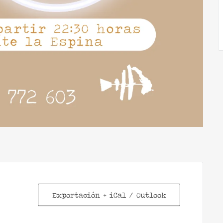
Exportación + iCal / Outlook