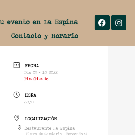
tu evento en La Espina
Contacto y Horario
FECHA
Dic 09 - 10 2022
Finalizado
HORA
22:30
LOCALIZACIÓN
Restaurante La Espina
Playa de Gandarío - Bergondo (A