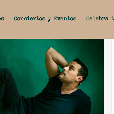
es
Conciertos y Eventos
Celebra 