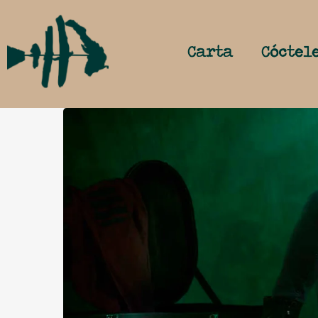
Carta
Cóctel