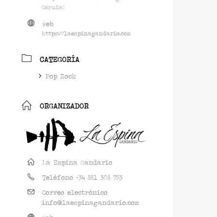
Coruña)
Web
https://laespinagandario.com
CATEGORÍA
Pop Rock
ORGANIZADOR
La Espina Gandario
Teléfono
+34 881 308 753
Correo electrónico
info@laespinagandario.com