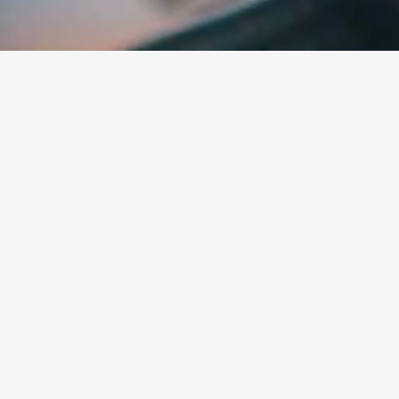
Listado de eventos y
conciertos en el
Restaurante La Espina
MENSUALMENTE
LISTA
¡No hay eventos!